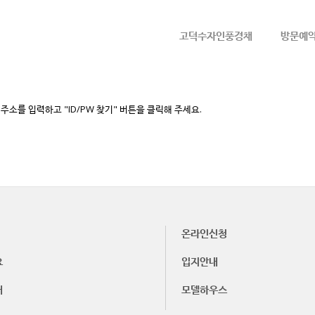
메뉴 건너뛰기
고덕수자인풍경채
방문예
소를 입력하고 "ID/PW 찾기" 버튼을 클릭해 주세요.
온라인신청
요
입지안내
내
모델하우스